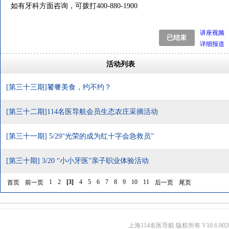
如有牙科方面咨询，可拨打400-880-1900
讲座视频
详细报道
活动列表
[第三十三期]饕餮美食，约不约？
[第三十二期]114名医导航会员生态农庄采摘活动
[第三十一期] 5/29“光荣的成为红十字会急救员”
[第三十期] 3/20 “小小牙医”亲子职业体验活动
1
2
[
3
]
4
5
6
7
8
9
10
11
首页
前一页
后一页
尾页
上海114名医导航 版权所有 V10.6.002