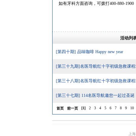
如有牙科方面咨询，可拨打400-880-1900
活动列
[第四十期] 品味咖啡 Happy new year
[第三十九期]名医导航红十字初级急救课
[第三十八期]名医导航红十字初级急救课程
[第三十七期] 114名医导航邀您一起过圣诞
[
1
]
2
3
4
5
6
7
8
9
10
首页
前一页
上海1