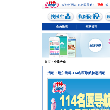
欢迎您登陆114名医导航！
或
会员杂志
专家咨询
首页
>
会员活动
活动：瑞尔齿科-114名医导航特惠活动