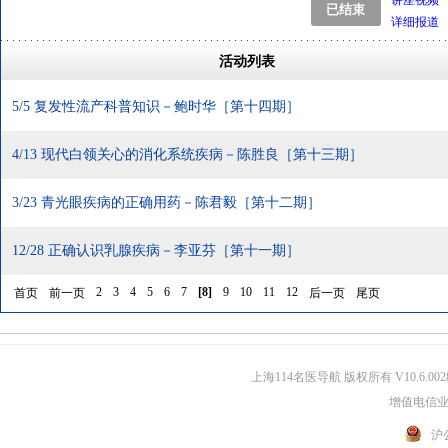
讲座视频
详细报道
活动列表
5/5 复发性流产科普知识－鲍时华［第十四期］
4/13 现代白领关心的消化系统疾病－陈胜良［第十三期］
3/23 青光眼疾病的正确用药－陈君毅［第十二期］
12/28 正确认识乳腺疾病－李亚芬［第十一期］
2
3
4
5
6
7
[
8
]
9
10
11
12
首页
前一页
后一页
尾页
上海114名医导航 版权所有 V10.6.002
增值电信业务
沪公