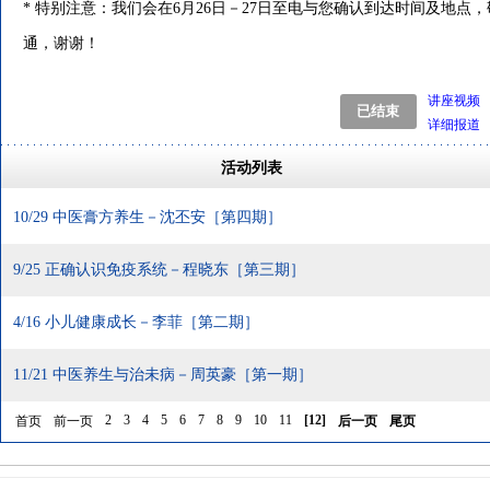
* 特别注意：我们会在6月26日－27日至电与您确认到达时间及地点
通，谢谢！
讲座视频
详细报道
活动列表
10/29 中医膏方养生－沈丕安［第四期］
9/25 正确认识免疫系统－程晓东［第三期］
4/16 小儿健康成长－李菲［第二期］
11/21 中医养生与治未病－周英豪［第一期］
2
3
4
5
6
7
8
9
10
11
[
12
]
首页
前一页
后一页
尾页