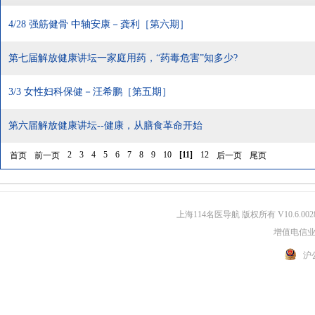
4/28 强筋健骨 中轴安康－龚利［第六期］
第七届解放健康讲坛一家庭用药，“药毒危害”知多少?
3/3 女性妇科保健－汪希鹏［第五期］
第六届解放健康讲坛--健康，从膳食革命开始
2
3
4
5
6
7
8
9
10
[
11
]
12
首页
前一页
后一页
尾页
上海114名医导航 版权所有 V10.6.002
增值电信业务
沪公